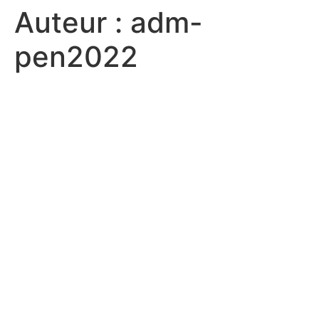
Auteur :
adm-
Aller
au
pen2022
contenu